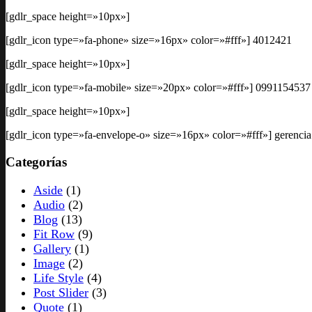
[gdlr_space height=»10px»]
[gdlr_icon type=»fa-phone» size=»16px» color=»#fff»] 4012421
[gdlr_space height=»10px»]
[gdlr_icon type=»fa-mobile» size=»20px» color=»#fff»] 0991154537
[gdlr_space height=»10px»]
[gdlr_icon type=»fa-envelope-o» size=»16px» color=»#fff»] gerenc
Categorías
Aside
(1)
Audio
(2)
Blog
(13)
Fit Row
(9)
Gallery
(1)
Image
(2)
Life Style
(4)
Post Slider
(3)
Quote
(1)