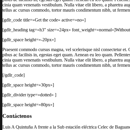
cinia quam venenatis vestibulum. Nulla vitae elit libero, a pharetra a
tellus ac cursus commodo, tortor mauris condimentum nibh, ut fermen
[gdlr_code title=»Get the code» active=»no»]
[gdlr_heading tag=»h3″ size=»24px» font_weight=»normal»]Without
[gdlr_space height=»-20px»]
Praesent commodo cursus magna, vel scelerisque nisl consectetur et. C
pibus ac facilisis in, egestas eget quam. Aenean eu leo quam. Pellent
cinia quam venenatis vestibulum. Nulla vitae elit libero, a pharetra a
tellus ac cursus commodo, tortor mauris condimentum nibh, ut fermen
[/gdlr_code]
[gdlr_space height=»30px»]
[gdlr_divider type=»dotted» ]
[gdlr_space height=»80px»]
Contáctenos
Luis A Quintuña A frente a la Sub estación eléctrica Celec de Bagua