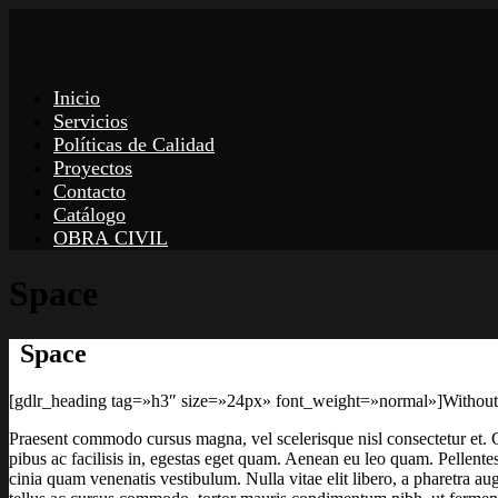
Inicio
Servicios
Políticas de Calidad
Proyectos
Contacto
Catálogo
OBRA CIVIL
Space
Space
[gdlr_heading tag=»h3″ size=»24px» font_weight=»normal»]Without
Praesent commodo cursus magna, vel scelerisque nisl consectetur et. C
pibus ac facilisis in, egestas eget quam. Aenean eu leo quam. Pellent
cinia quam venenatis vestibulum. Nulla vitae elit libero, a pharetra a