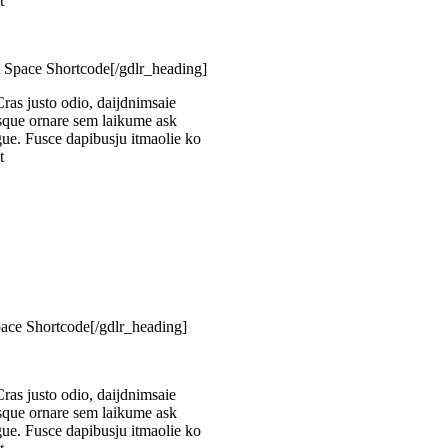
t
 Space Shortcode[/gdlr_heading]
ras justo odio, daijdnimsaie
esque ornare sem laikume ask
ugue. Fusce dapibusju itmaolie ko
t
ace Shortcode[/gdlr_heading]
ras justo odio, daijdnimsaie
esque ornare sem laikume ask
ugue. Fusce dapibusju itmaolie ko