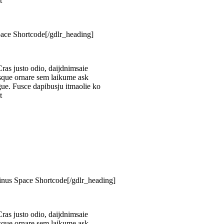
t
ace Shortcode[/gdlr_heading]
ras justo odio, daijdnimsaie
esque ornare sem laikume ask
ugue. Fusce dapibusju itmaolie ko
t
nus Space Shortcode[/gdlr_heading]
ras justo odio, daijdnimsaie
esque ornare sem laikume ask