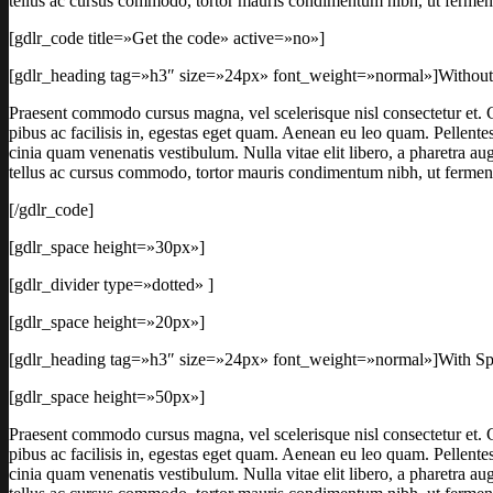
tellus ac cursus commodo, tortor mauris condimentum nibh, ut fermen
[gdlr_code title=»Get the code» active=»no»]
[gdlr_heading tag=»h3″ size=»24px» font_weight=»normal»]Without
Praesent commodo cursus magna, vel scelerisque nisl consectetur et. C
pibus ac facilisis in, egestas eget quam. Aenean eu leo quam. Pellent
cinia quam venenatis vestibulum. Nulla vitae elit libero, a pharetra a
tellus ac cursus commodo, tortor mauris condimentum nibh, ut fermen
[/gdlr_code]
[gdlr_space height=»30px»]
[gdlr_divider type=»dotted» ]
[gdlr_space height=»20px»]
[gdlr_heading tag=»h3″ size=»24px» font_weight=»normal»]With Sp
[gdlr_space height=»50px»]
Praesent commodo cursus magna, vel scelerisque nisl consectetur et. C
pibus ac facilisis in, egestas eget quam. Aenean eu leo quam. Pellent
cinia quam venenatis vestibulum. Nulla vitae elit libero, a pharetra a