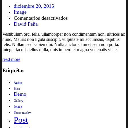
diciembre 20, 2015
Image
en
Comentarios desactivados
Blog
David Peña
Post
Vestibulum orci felis, ullamcorper non condimentum non, ultrices ac
Title
5
nunc. Mauris non ligula suscipit, vulputate mi accumsan, dapibus
felis. Nullam sed sapien dui. Nulla auctor sit amet sem non porta.
Integer iaculis tellus nulla, quis imperdiet magna venenatis vitae.
read more
Etiquétas
Audio
Blog
Demo
Gallery
Image
Photography
Post