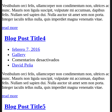
Post
Vestibulum orci felis, ullamcorper non condimentum non, ultrices ac
Title
1
nunc. Mauris non ligula suscipit, vulputate mi accumsan, dapibus
felis. Nullam sed sapien dui. Nulla auctor sit amet sem non porta.
Integer iaculis tellus nulla, quis imperdiet magna venenatis vitae.
read more
Blog Post
Title
4
febrero 7, 2016
Gallery
en
Comentarios desactivados
Blog
David Peña
Post
Vestibulum orci felis, ullamcorper non condimentum non, ultrices ac
Title
4
nunc. Mauris non ligula suscipit, vulputate mi accumsan, dapibus
felis. Nullam sed sapien dui. Nulla auctor sit amet sem non porta.
Integer iaculis tellus nulla, quis imperdiet magna venenatis vitae.
read more
Blog Post
Title
5