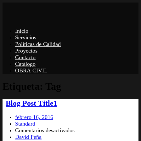
Inicio
Servicios
Políticas de Calidad
Proyectos
Contacto
Catálogo
OBRA CIVIL
Etiqueta:
Tag
Blog Post
Title
1
febrero 16, 2016
Standard
en
Comentarios desactivados
Blog
David Peña