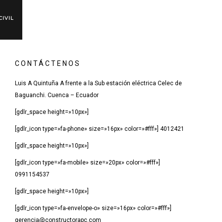
IVIL
CONTÁCTENOS
Luis A Quintuña A frente a la Sub estación eléctrica Celec de
Baguanchi. Cuenca – Ecuador
[gdlr_space height=»10px»]
[gdlr_icon type=»fa-phone» size=»16px» color=»#fff»] 4012421
[gdlr_space height=»10px»]
[gdlr_icon type=»fa-mobile» size=»20px» color=»#fff»]
0991154537
[gdlr_space height=»10px»]
[gdlr_icon type=»fa-envelope-o» size=»16px» color=»#fff»]
gerencia@constructorapc.com