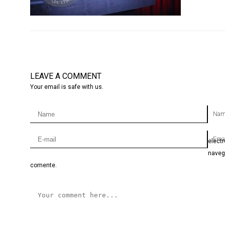
LEAVE A COMMENT
Your email is safe with us.
Nam
Emai
elect
naveg
comente.