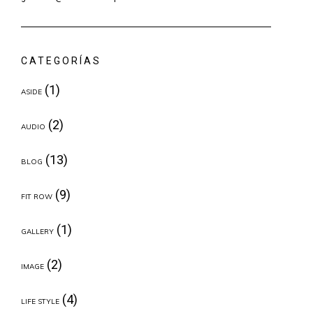
CATEGORÍAS
(1)
ASIDE
(2)
AUDIO
(13)
BLOG
(9)
FIT ROW
(1)
GALLERY
(2)
IMAGE
(4)
LIFE STYLE