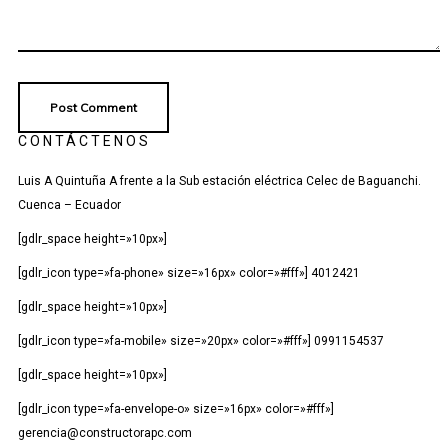
CONTÁCTENOS
Luis A Quintuña A frente a la Sub estación eléctrica Celec de Baguanchi.
Cuenca – Ecuador
[gdlr_space height=»10px»]
[gdlr_icon type=»fa-phone» size=»16px» color=»#fff»] 4012421
[gdlr_space height=»10px»]
[gdlr_icon type=»fa-mobile» size=»20px» color=»#fff»] 0991154537
[gdlr_space height=»10px»]
[gdlr_icon type=»fa-envelope-o» size=»16px» color=»#fff»]
gerencia@constructorapc.com