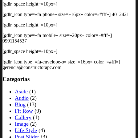
[gdlr_space height=»10px»]
[gdlr_icon type=»fa-phone» size=»16px» color=»#fff»] 4012421
[gdlr_space height=»10px»]
[gdlr_icon type=»fa-mobile» size=»20px» color=»#fff»]
0991154537
[gdlr_space height=»10px»]
[gdlr_icon type=»fa-envelope-o» size=»16px» color=»#fff»]
gerencia@constructorapc.com
Categorías
Aside
(1)
Audio
(2)
Blog
(13)
Fit Row
(9)
Gallery
(1)
Image
(2)
Life Style
(4)
Post Slider
(3)