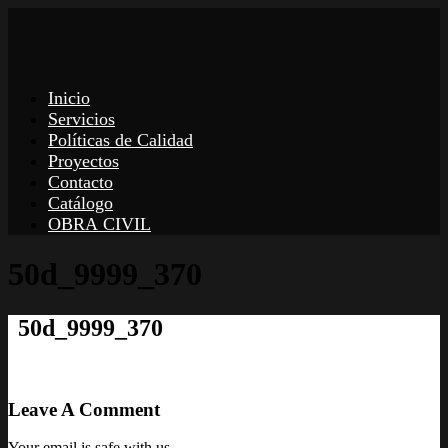
Inicio
Servicios
Políticas de Calidad
Proyectos
Contacto
Catálogo
OBRA CIVIL
50d_9999_370
50d_9999_370
Leave A Comment
Your email is safe with us.