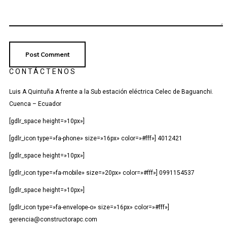
CONTÁCTENOS
Luis A Quintuña A frente a la Sub estación eléctrica Celec de Baguanchi.
Cuenca – Ecuador
[gdlr_space height=»10px»]
[gdlr_icon type=»fa-phone» size=»16px» color=»#fff»] 4012421
[gdlr_space height=»10px»]
[gdlr_icon type=»fa-mobile» size=»20px» color=»#fff»] 0991154537
[gdlr_space height=»10px»]
[gdlr_icon type=»fa-envelope-o» size=»16px» color=»#fff»]
gerencia@constructorapc.com