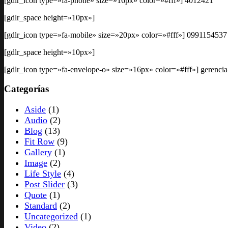
[gdlr_icon type=»fa-phone» size=»16px» color=»#fff»] 4012421
[gdlr_space height=»10px»]
[gdlr_icon type=»fa-mobile» size=»20px» color=»#fff»] 0991154537
[gdlr_space height=»10px»]
[gdlr_icon type=»fa-envelope-o» size=»16px» color=»#fff»] gerenc
Categorías
Aside
(1)
Audio
(2)
Blog
(13)
Fit Row
(9)
Gallery
(1)
Image
(2)
Life Style
(4)
Post Slider
(3)
Quote
(1)
Standard
(2)
Uncategorized
(1)
Video
(2)