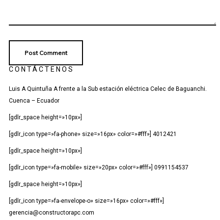
CONTÁCTENOS
Luis A Quintuña A frente a la Sub estación eléctrica Celec de Baguanchi.
Cuenca – Ecuador
[gdlr_space height=»10px»]
[gdlr_icon type=»fa-phone» size=»16px» color=»#fff»] 4012421
[gdlr_space height=»10px»]
[gdlr_icon type=»fa-mobile» size=»20px» color=»#fff»] 0991154537
[gdlr_space height=»10px»]
[gdlr_icon type=»fa-envelope-o» size=»16px» color=»#fff»]
gerencia@constructorapc.com