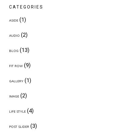
CATEGORIES
(1)
ASIDE
(2)
AUDIO
(13)
BLOG
(9)
FIT ROW
(1)
GALLERY
(2)
IMAGE
(4)
LIFE STYLE
(3)
POST SLIDER