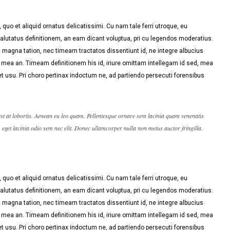
quo et aliquid ornatus delicatissimi. Cu nam tale ferri utroque, eu
alutatus definitionem, an eam dicant voluptua, pri cu legendos moderatius.
ut magna tation, nec timeam tractatos dissentiunt id, ne integre albucius
mea an. Timeam definitionem his id, iriure omittam intellegam id sed, mea
let usu. Pri choro pertinax indoctum ne, ad partiendo persecuti forensibus
est at lobortis. Aenean eu leo quam. Pellentesque ornare sem lacinia quam venenatis
, eget lacinia odio sem nec elit. Donec ullamcorper nulla non metus auctor fringilla.
quo et aliquid ornatus delicatissimi. Cu nam tale ferri utroque, eu
alutatus definitionem, an eam dicant voluptua, pri cu legendos moderatius.
ut magna tation, nec timeam tractatos dissentiunt id, ne integre albucius
mea an. Timeam definitionem his id, iriure omittam intellegam id sed, mea
let usu. Pri choro pertinax indoctum ne, ad partiendo persecuti forensibus