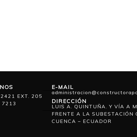
ONOS
E-MAIL
administracion@constructorap
 2421 EXT. 205
DIRECCIÓN
 7213
LUIS A. QUINTUÑA. Y VÍA A
FRENTE A LA SUBESTACIÓN 
CUENCA – ECUADOR