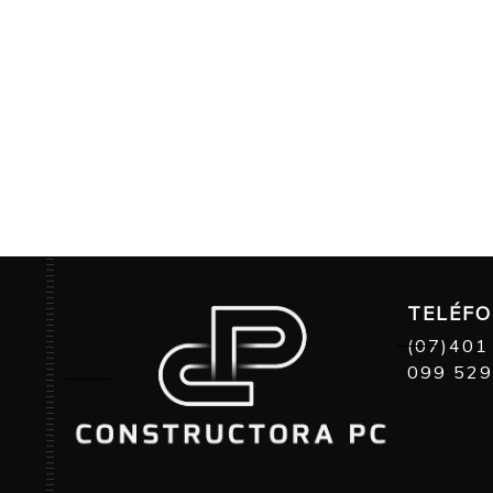
TELÉF
(07)401
099 529