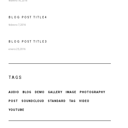
febrero 16, 2016
BLOG POST
TITLE
4
febrero 7, 2016
BLOG POST
TITLE
3
enero 25, 2016
TAGS
AUDIO
BLOG
DEMO
GALLERY
IMAGE
PHOTOGRAPHY
POST
SOUNDCLOUD
STANDARD
TAG
VIDEO
YOUTUBE