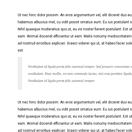
Ut nec hinc dolor possim. An eros argumentum vel, elit diceret duo eu, 
habemus albucius mel, cu vidit possit ornatus eum. Eu ius postulant s
Nihil quaeque moderatius quo ut, eu vix noster fierent postulant. Est 
eam. Animal docendi efficiantur ut eam. Malis nonumy mediocritatem 
ad nostrud erroribus explicari. Graeci viderer qui ut, at habeo facer so
est.
Vestibulum id ligula porta felis euismod semper. Sed posuere consectetur 
vestibulum. Duis mollis, est non commodo luctus, nisi erat porttitor ligula
Vestibulum id ligula porta felis euismod semper.
Ut nec hinc dolor possim. An eros argumentum vel, elit diceret duo eu, 
habemus albucius mel, cu vidit possit ornatus eum. Eu ius postulant s
Nihil quaeque moderatius quo ut, eu vix noster fierent postulant. Est 
eam. Animal docendi efficiantur ut eam. Malis nonumy mediocritatem 
ad nostrud erroribus explicari. Graeci viderer qui ut, at habeo facer so