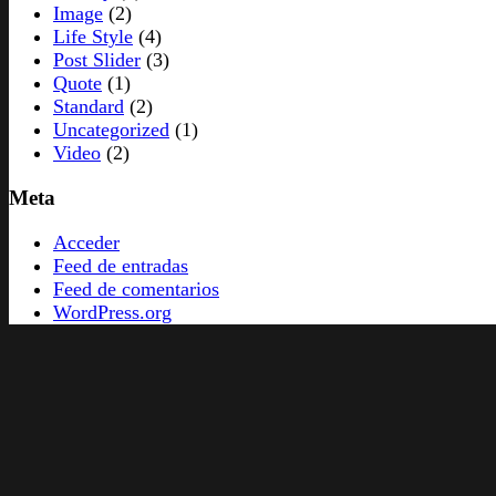
Image
(2)
Life Style
(4)
Post Slider
(3)
Quote
(1)
Standard
(2)
Uncategorized
(1)
Video
(2)
Meta
Acceder
Feed de entradas
Feed de comentarios
WordPress.org