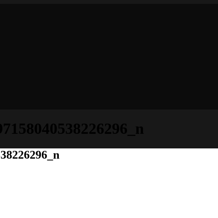
97158040538226296_n
538226296_n