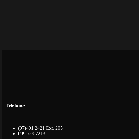
Teléfonos
(07)401 2421 Ext. 205
099 529 7213