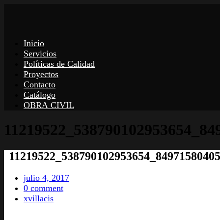
Inicio
Servicios
Políticas de Calidad
Proyectos
Contacto
Catálogo
OBRA CIVIL
11219522_538790102953654_84
11219522_538790102953654_8497158040
julio 4, 2017
0 comment
xvillacis