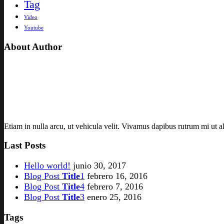
Tag
Video
Youtube
About Author
Etiam in nulla arcu, ut vehicula velit. Vivamus dapibus rutrum mi ut al
Last Posts
Hello world!
junio 30, 2017
Blog Post
Title
1
febrero 16, 2016
Blog Post
Title
4
febrero 7, 2016
Blog Post
Title
3
enero 25, 2016
Tags